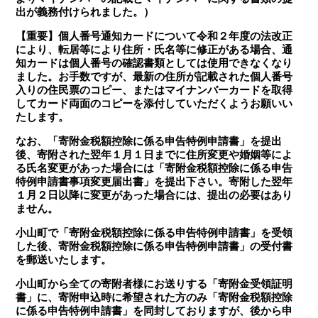
出が義務付けられました。）
【重要】個人番号通知カードについて令和２年度の法改正
により、転居等により住所・氏名等に修正がある場合、通
知カードは個人番号の確認書類としては使用できなくなり
ました。お手数ですが、最新の住所が記載された個人番号
入りの住民票のコピー、またはマイナンバーカードを取得
してカード両面のコピーを添付していただくようお願いい
たします。
なお、「寄附金税額控除に係る申告特例申請書」を提出
後、寄附された翌年１月１日までに住所変更や婚姻等によ
る氏名変更があった場合には「寄附金税額控除に係る申告
特例申請書事項変更届出書」を提出下さい。寄附した翌年
１月２日以降に変更があった場合には、提出の必要はあり
ません。
小山町で「寄附金税額控除に係る申告特例申請書」を受領
した後、寄附金税額控除に係る申告特例申請書」の受付書
を郵送いたします。
小山町から全ての寄附者様にお送りする「寄附金受領証明
書」に、寄附申込時に希望された方のみ「寄附金税額控除
に係る申告特例申請書」を同封しておりますが、後から申