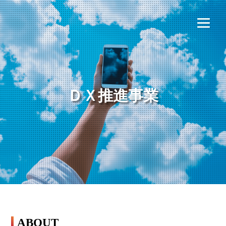
to
content
HOME
ＤＸ推進事業
公社について
ふるさと納税
ニュース
事業内容
お問合せ
ABOUT