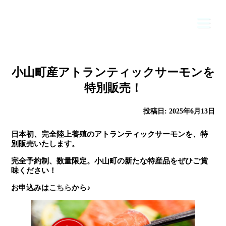
Skip
to
content
小山町産アトランティックサーモンを
特別販売！
HOME
公社について
投稿日:
2025年6月13日
ふるさと納税
日本初、完全陸上養殖のアトランティックサーモンを、特
別販売いたします。
ニュース
完全予約制、数量限定。小山町の新たな特産品をぜひご賞
味ください！
事業内容
お申込みは
こちら
から♪
お問合せ