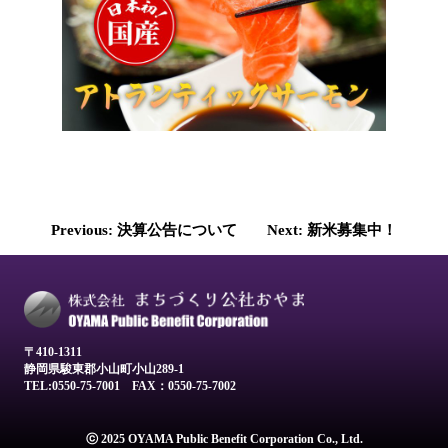
投
Previous:
決算公告について
Next:
新米募集中！
稿
ナ
ビ
ゲ
〒410-1311
静岡県駿東郡小山町小山289-1
ー
TEL:0550-75-7001
FAX：0550-75-7002
シ
ョ
ⓒ 2025 OYAMA Public Benefit Corporation Co., Ltd.