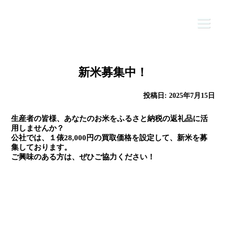
Skip
to
content
新米募集中！
HOME
投稿日:
2025年7月15日
公社について
生産者の皆様、あなたのお米をふるさと納税の返礼品に活
用しませんか？
ふるさと納税
公社では、１俵28,000円の買取価格を設定して、新米を募
集しております。
ニュース
ご興味のある方は、ぜひご協力ください！
事業内容
お問合せ