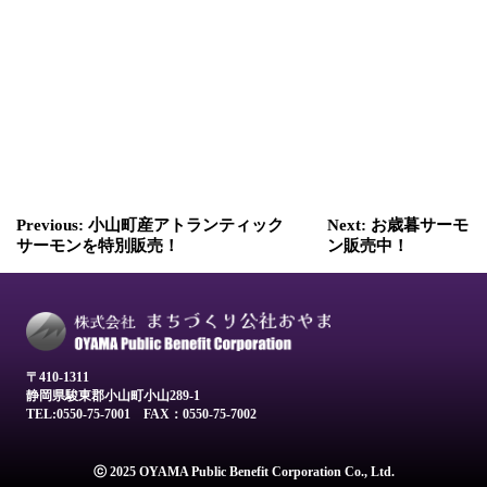
投
Previous:
小山町産アトランティック
Next:
お歳暮サーモ
稿
サーモンを特別販売！
ン販売中！
ナ
ビ
ゲ
ー
〒410-1311
静岡県駿東郡小山町小山289-1
シ
TEL:0550-75-7001
FAX：0550-75-7002
ョ
ⓒ 2025 OYAMA Public Benefit Corporation Co., Ltd.
ン