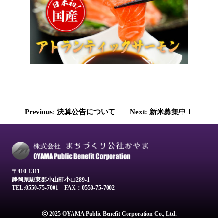
投
Previous:
決算公告について
Next:
新米募集中！
稿
ナ
ビ
ゲ
〒410-1311
静岡県駿東郡小山町小山289-1
ー
TEL:0550-75-7001
FAX：0550-75-7002
シ
ョ
ⓒ 2025 OYAMA Public Benefit Corporation Co., Ltd.