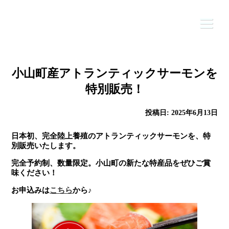
Skip
to
content
小山町産アトランティックサーモンを
特別販売！
HOME
公社について
投稿日:
2025年6月13日
ふるさと納税
日本初、完全陸上養殖のアトランティックサーモンを、特
別販売いたします。
ニュース
完全予約制、数量限定。小山町の新たな特産品をぜひご賞
味ください！
事業内容
お申込みは
こちら
から♪
お問合せ