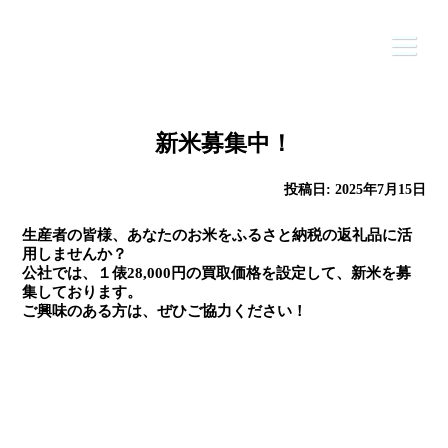
Skip
to
content
新米募集中！
HOME
投稿日:
2025年7月15日
公社について
生産者の皆様、あなたのお米をふるさと納税の返礼品に活
用しませんか？
ふるさと納税
公社では、１俵28,000円の買取価格を設定して、新米を募
集しております。
ニュース
ご興味のある方は、ぜひご協力ください！
事業内容
お問合せ