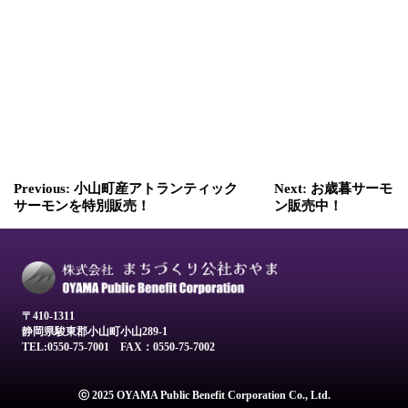
投
Previous:
小山町産アトランティック
Next:
お歳暮サーモ
稿
サーモンを特別販売！
ン販売中！
ナ
ビ
ゲ
ー
〒410-1311
静岡県駿東郡小山町小山289-1
シ
TEL:0550-75-7001
FAX：0550-75-7002
ョ
ⓒ 2025 OYAMA Public Benefit Corporation Co., Ltd.
ン