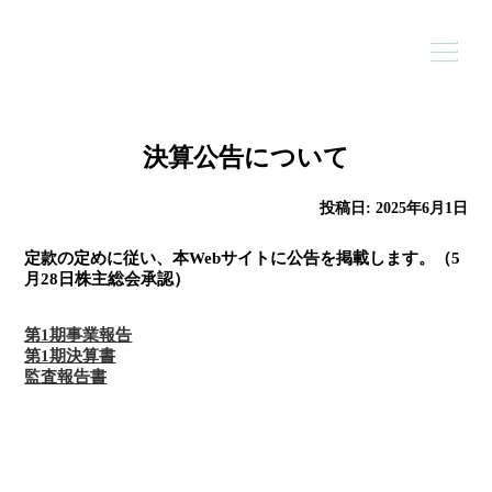
Skip
to
content
決算公告について
HOME
投稿日:
2025年6月1日
公社について
定款の定めに従い、本Webサイトに公告を掲載します。（5
月28日株主総会承認）
ふるさと納税
ニュース
第1期事業報告
第1期決算書
監査報告書
事業内容
お問合せ