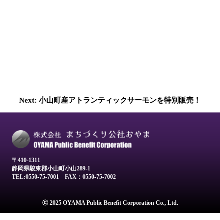
投
Next:
小山町産アトランティックサーモンを特別販売！
稿
ナ
ビ
ゲ
〒410-1311
静岡県駿東郡小山町小山289-1
ー
TEL:0550-75-7001
FAX：0550-75-7002
シ
ョ
ⓒ 2025 OYAMA Public Benefit Corporation Co., Ltd.
ン